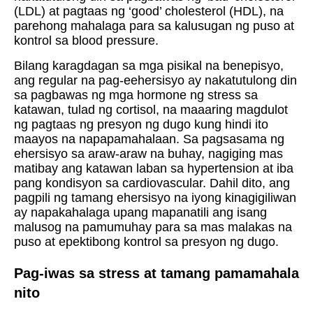
(LDL) at pagtaas ng ‘good’ cholesterol (HDL), na
parehong mahalaga para sa kalusugan ng puso at
kontrol sa blood pressure.
Bilang karagdagan sa mga pisikal na benepisyo,
ang regular na pag-eehersisyo ay nakatutulong din
sa pagbawas ng mga hormone ng stress sa
katawan, tulad ng cortisol, na maaaring magdulot
ng pagtaas ng presyon ng dugo kung hindi ito
maayos na napapamahalaan. Sa pagsasama ng
ehersisyo sa araw-araw na buhay, nagiging mas
matibay ang katawan laban sa hypertension at iba
pang kondisyon sa cardiovascular. Dahil dito, ang
pagpili ng tamang ehersisyo na iyong kinagigiliwan
ay napakahalaga upang mapanatili ang isang
malusog na pamumuhay para sa mas malakas na
puso at epektibong kontrol sa presyon ng dugo.
Pag-iwas sa stress at tamang pamamahala
nito