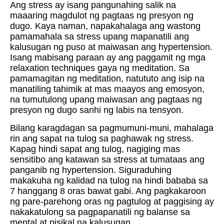
Ang stress ay isang pangunahing salik na
maaaring magdulot ng pagtaas ng presyon ng
dugo. Kaya naman, napakahalaga ang wastong
pamamahala sa stress upang mapanatili ang
kalusugan ng puso at maiwasan ang hypertension.
Isang mabisang paraan ay ang paggamit ng mga
relaxation techniques gaya ng meditation. Sa
pamamagitan ng meditation, natututo ang isip na
manatiling tahimik at mas maayos ang emosyon,
na tumutulong upang maiwasan ang pagtaas ng
presyon ng dugo sanhi ng labis na tensyon.
Bilang karagdagan sa pagmumuni-muni, mahalaga
rin ang sapat na tulog sa paghawak ng stress.
Kapag hindi sapat ang tulog, nagiging mas
sensitibo ang katawan sa stress at tumataas ang
panganib ng hypertension. Siguraduhing
makakuha ng kalidad na tulog na hindi bababa sa
7 hanggang 8 oras bawat gabi. Ang pagkakaroon
ng pare-parehong oras ng pagtulog at paggising ay
nakakatulong sa pagpapanatili ng balanse sa
mental at pisikal na kalusugan.