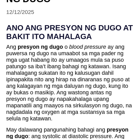
12/12/2025
ANO ANG PRESYON NG DUGO AT
BAKIT ITO MAHALAGA
Ang
presyon ng dugo
o
blood pressure
ay ang
puwersa ng dugo na umaabot sa mga pader ng
mga ugat habang ito ay umaagos mula sa puso
patungo sa iba’t ibang bahagi ng katawan. Isang
mahalagang sukatan ito ng kalusugan dahil
ipinapakita nito ang hirap na dinaranas ng puso at
ang kalagayan ng mga daluyan ng dugo, kung ito
ay bukas o masikip. Ang wastong antas ng
presyon ng dugo ay napakahalaga upang
mapanatili ang maayos na sirkulasyon ng dugo, na
nagdadala ng oxygen at mga sustansya sa mga
selula ng katawan.
May dalawang pangunahing bahagi ang
presyon
ng dugo
: ang systolic at diastolic pressure. Ang