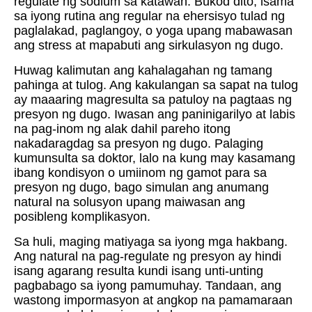
regulate ng sodium sa katawan. Bukod dito, isama
sa iyong rutina ang regular na ehersisyo tulad ng
paglalakad, paglangoy, o yoga upang mabawasan
ang stress at mapabuti ang sirkulasyon ng dugo.
Huwag kalimutan ang kahalagahan ng tamang
pahinga at tulog. Ang kakulangan sa sapat na tulog
ay maaaring magresulta sa patuloy na pagtaas ng
presyon ng dugo. Iwasan ang paninigarilyo at labis
na pag-inom ng alak dahil pareho itong
nakadaragdag sa presyon ng dugo. Palaging
kumunsulta sa doktor, lalo na kung may kasamang
ibang kondisyon o umiinom ng gamot para sa
presyon ng dugo, bago simulan ang anumang
natural na solusyon upang maiwasan ang
posibleng komplikasyon.
Sa huli, maging matiyaga sa iyong mga hakbang.
Ang natural na pag-regulate ng presyon ay hindi
isang agarang resulta kundi isang unti-unting
pagbabago sa iyong pamumuhay. Tandaan, ang
wastong impormasyon at angkop na pamamaraan