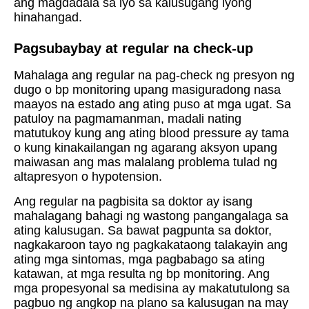
ang magdadala sa iyo sa kalusugang iyong
hinahangad.
Pagsubaybay at regular na check-up
Mahalaga ang regular na pag-check ng presyon ng
dugo o bp monitoring upang masiguradong nasa
maayos na estado ang ating puso at mga ugat. Sa
patuloy na pagmamanman, madali nating
matutukoy kung ang ating blood pressure ay tama
o kung kinakailangan ng agarang aksyon upang
maiwasan ang mas malalang problema tulad ng
altapresyon o hypotension.
Ang regular na pagbisita sa doktor ay isang
mahalagang bahagi ng wastong pangangalaga sa
ating kalusugan. Sa bawat pagpunta sa doktor,
nagkakaroon tayo ng pagkakataong talakayin ang
ating mga sintomas, mga pagbabago sa ating
katawan, at mga resulta ng bp monitoring. Ang
mga propesyonal sa medisina ay makatutulong sa
pagbuo ng angkop na plano sa kalusugan na may