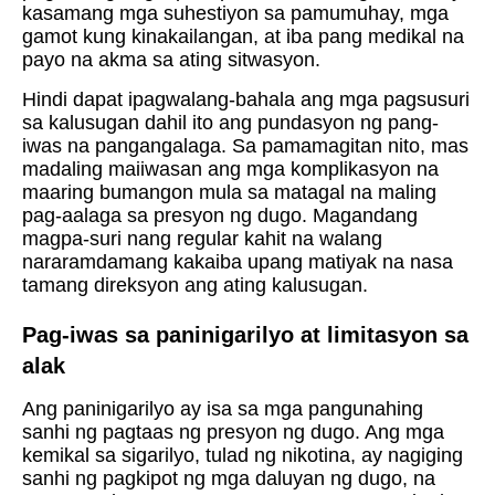
kasamang mga suhestiyon sa pamumuhay, mga
gamot kung kinakailangan, at iba pang medikal na
payo na akma sa ating sitwasyon.
Hindi dapat ipagwalang-bahala ang mga pagsusuri
sa kalusugan dahil ito ang pundasyon ng pang-
iwas na pangangalaga. Sa pamamagitan nito, mas
madaling maiiwasan ang mga komplikasyon na
maaring bumangon mula sa matagal na maling
pag-aalaga sa presyon ng dugo. Magandang
magpa-suri nang regular kahit na walang
nararamdamang kakaiba upang matiyak na nasa
tamang direksyon ang ating kalusugan.
Pag-iwas sa paninigarilyo at limitasyon sa
alak
Ang paninigarilyo ay isa sa mga pangunahing
sanhi ng pagtaas ng presyon ng dugo. Ang mga
kemikal sa sigarilyo, tulad ng nikotina, ay nagiging
sanhi ng pagkipot ng mga daluyan ng dugo, na