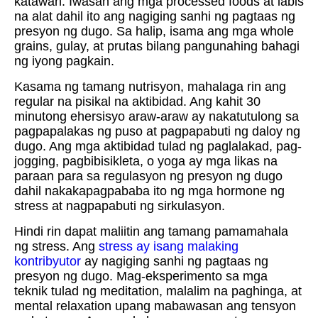
katawan. Iwasan ang mga processed foods at labis
na alat dahil ito ang nagiging sanhi ng pagtaas ng
presyon ng dugo. Sa halip, isama ang mga whole
grains, gulay, at prutas bilang pangunahing bahagi
ng iyong pagkain.
Kasama ng tamang nutrisyon, mahalaga rin ang
regular na pisikal na aktibidad. Ang kahit 30
minutong ehersisyo araw-araw ay nakatutulong sa
pagpapalakas ng puso at pagpapabuti ng daloy ng
dugo. Ang mga aktibidad tulad ng paglalakad, pag-
jogging, pagbibisikleta, o yoga ay mga likas na
paraan para sa regulasyon ng presyon ng dugo
dahil nakakapagpababa ito ng mga hormone ng
stress at nagpapabuti ng sirkulasyon.
Hindi rin dapat maliitin ang tamang pamamahala
ng stress. Ang
stress ay isang malaking
kontribyutor
ay nagiging sanhi ng pagtaas ng
presyon ng dugo. Mag-eksperimento sa mga
teknik tulad ng meditation, malalim na paghinga, at
mental relaxation upang mabawasan ang tensyon