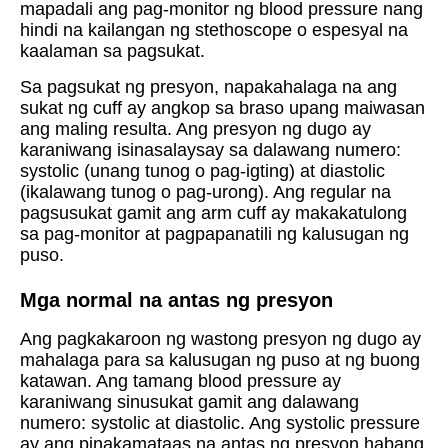
mapadali ang pag-monitor ng blood pressure nang
hindi na kailangan ng stethoscope o espesyal na
kaalaman sa pagsukat.
Sa pagsukat ng presyon, napakahalaga na ang
sukat ng cuff ay angkop sa braso upang maiwasan
ang maling resulta. Ang presyon ng dugo ay
karaniwang isinasalaysay sa dalawang numero:
systolic (unang tunog o pag-igting) at diastolic
(ikalawang tunog o pag-urong). Ang regular na
pagsusukat gamit ang arm cuff ay makakatulong
sa pag-monitor at pagpapanatili ng kalusugan ng
puso.
Mga normal na antas ng presyon
Ang pagkakaroon ng wastong presyon ng dugo ay
mahalaga para sa kalusugan ng puso at ng buong
katawan. Ang tamang blood pressure ay
karaniwang sinusukat gamit ang dalawang
numero: systolic at diastolic. Ang systolic pressure
ay ang pinakamataas na antas ng presyon habang