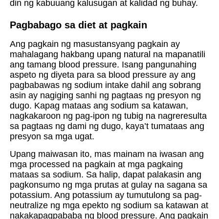
din ng kabuuang kalusugan at kalidad ng buhay.
Pagbabago sa diet at pagkain
Ang pagkain ng masustansyang pagkain ay
mahalagang hakbang upang natural na mapanatili
ang tamang blood pressure. Isang pangunahing
aspeto ng diyeta para sa blood pressure ay ang
pagbabawas ng sodium intake dahil ang sobrang
asin ay nagiging sanhi ng pagtaas ng presyon ng
dugo. Kapag mataas ang sodium sa katawan,
nagkakaroon ng pag-ipon ng tubig na nagreresulta
sa pagtaas ng dami ng dugo, kaya’t tumataas ang
presyon sa mga ugat.
Upang maiwasan ito, mas mainam na iwasan ang
mga processed na pagkain at mga pagkaing
mataas sa sodium. Sa halip, dapat palakasin ang
pagkonsumo ng mga prutas at gulay na sagana sa
potassium. Ang potassium ay tumutulong sa pag-
neutralize ng mga epekto ng sodium sa katawan at
nakakapagpababa ng blood pressure. Ang pagkain