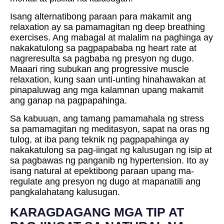
Isang alternatibong paraan para makamit ang
relaxation ay sa pamamagitan ng deep breathing
exercises. Ang mabagal at malalim na paghinga ay
nakakatulong sa pagpapababa ng heart rate at
nagreresulta sa pagbaba ng presyon ng dugo.
Maaari ring subukan ang progressive muscle
relaxation, kung saan unti-unting hinahawakan at
pinapaluwag ang mga kalamnan upang makamit
ang ganap na pagpapahinga.
Sa kabuuan, ang tamang pamamahala ng stress
sa pamamagitan ng meditasyon, sapat na oras ng
tulog, at iba pang teknik ng pagpapahinga ay
nakakatulong sa pag-iingat ng kalusugan ng isip at
sa pagbawas ng panganib ng hypertension. Ito ay
isang natural at epektibong paraan upang ma-
regulate ang presyon ng dugo at mapanatili ang
pangkalahatang kalusugan.
KARAGDAGANG MGA TIP AT