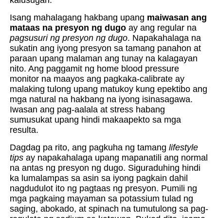
kalusugan.
Isang mahalagang hakbang upang
maiwasan ang
mataas na presyon ng dugo
ay ang regular na
pagsusuri ng presyon ng dugo
. Napakahalaga na
sukatin ang iyong presyon sa tamang panahon at
paraan upang malaman ang tunay na kalagayan
nito. Ang paggamit ng home blood pressure
monitor na maayos ang pagkaka-calibrate ay
malaking tulong upang matukoy kung epektibo ang
mga natural na hakbang na iyong isinasagawa.
Iwasan ang pag-aalala at stress habang
sumusukat upang hindi makaapekto sa mga
resulta.
Dagdag pa rito, ang pagkuha ng tamang
lifestyle
tips
ay napakahalaga upang mapanatili ang normal
na antas ng presyon ng dugo. Siguraduhing hindi
ka lumalampas sa asin sa iyong pagkain dahil
nagdudulot ito ng pagtaas ng presyon. Pumili ng
mga pagkaing mayaman sa potassium tulad ng
saging, abokado, at spinach na tumutulong sa pag-