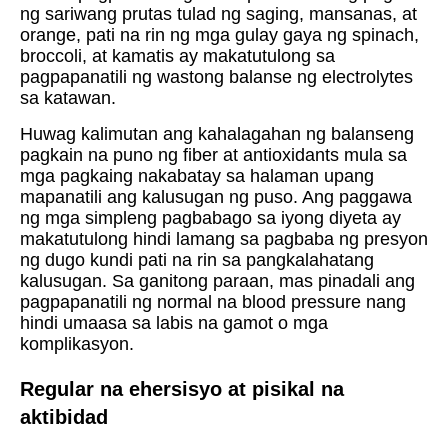
ng sariwang prutas tulad ng saging, mansanas, at
orange, pati na rin ng mga gulay gaya ng spinach,
broccoli, at kamatis ay makatutulong sa
pagpapanatili ng wastong balanse ng electrolytes
sa katawan.
Huwag kalimutan ang kahalagahan ng balanseng
pagkain na puno ng fiber at antioxidants mula sa
mga pagkaing nakabatay sa halaman upang
mapanatili ang kalusugan ng puso. Ang paggawa
ng mga simpleng pagbabago sa iyong diyeta ay
makatutulong hindi lamang sa pagbaba ng presyon
ng dugo kundi pati na rin sa pangkalahatang
kalusugan. Sa ganitong paraan, mas pinadali ang
pagpapanatili ng normal na blood pressure nang
hindi umaasa sa labis na gamot o mga
komplikasyon.
Regular na ehersisyo at pisikal na
aktibidad