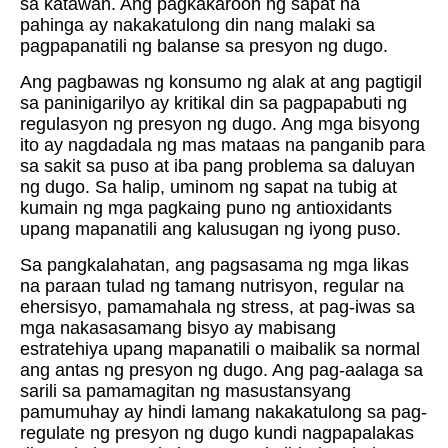
sa katawan. Ang pagkakaroon ng sapat na
pahinga ay nakakatulong din nang malaki sa
pagpapanatili ng balanse sa presyon ng dugo.
Ang pagbawas ng konsumo ng alak at ang pagtigil
sa paninigarilyo ay kritikal din sa pagpapabuti ng
regulasyon ng presyon ng dugo. Ang mga bisyong
ito ay nagdadala ng mas mataas na panganib para
sa sakit sa puso at iba pang problema sa daluyan
ng dugo. Sa halip, uminom ng sapat na tubig at
kumain ng mga pagkaing puno ng antioxidants
upang mapanatili ang kalusugan ng iyong puso.
Sa pangkalahatan, ang pagsasama ng mga likas
na paraan tulad ng tamang nutrisyon, regular na
ehersisyo, pamamahala ng stress, at pag-iwas sa
mga nakasasamang bisyo ay mabisang
estratehiya upang mapanatili o maibalik sa normal
ang antas ng presyon ng dugo. Ang pag-aalaga sa
sarili sa pamamagitan ng masustansyang
pamumuhay ay hindi lamang nakakatulong sa pag-
regulate ng presyon ng dugo kundi nagpapalakas