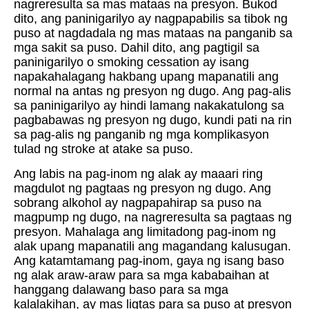
nagreresulta sa mas mataas na presyon. Bukod
dito, ang paninigarilyo ay nagpapabilis sa tibok ng
puso at nagdadala ng mas mataas na panganib sa
mga sakit sa puso. Dahil dito, ang pagtigil sa
paninigarilyo o smoking cessation ay isang
napakahalagang hakbang upang mapanatili ang
normal na antas ng presyon ng dugo. Ang pag-alis
sa paninigarilyo ay hindi lamang nakakatulong sa
pagbabawas ng presyon ng dugo, kundi pati na rin
sa pag-alis ng panganib ng mga komplikasyon
tulad ng stroke at atake sa puso.
Ang labis na pag-inom ng alak ay maaari ring
magdulot ng pagtaas ng presyon ng dugo. Ang
sobrang alkohol ay nagpapahirap sa puso na
magpump ng dugo, na nagreresulta sa pagtaas ng
presyon. Mahalaga ang limitadong pag-inom ng
alak upang mapanatili ang magandang kalusugan.
Ang katamtamang pag-inom, gaya ng isang baso
ng alak araw-araw para sa mga kababaihan at
hanggang dalawang baso para sa mga
kalalakihan, ay mas ligtas para sa puso at presyon