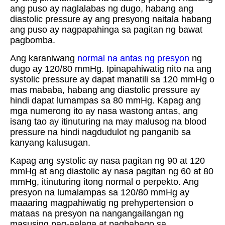
ang puso ay naglalabas ng dugo, habang ang
diastolic pressure ay ang presyong naitala habang
ang puso ay nagpapahinga sa pagitan ng bawat
pagbomba.
Ang karaniwang
normal na antas ng presyon
ng
dugo ay 120/80 mmHg. Ipinapahiwatig nito na ang
systolic pressure ay dapat manatili sa 120 mmHg o
mas mababa, habang ang diastolic pressure ay
hindi dapat lumampas sa 80 mmHg. Kapag ang
mga numerong ito ay nasa wastong antas, ang
isang tao ay itinuturing na may malusog na blood
pressure na hindi nagdudulot ng panganib sa
kanyang kalusugan.
Kapag ang systolic ay nasa pagitan ng 90 at 120
mmHg at ang diastolic ay nasa pagitan ng 60 at 80
mmHg, itinuturing itong normal o perpekto. Ang
presyon na lumalampas sa 120/80 mmHg ay
maaaring magpahiwatig ng prehypertension o
mataas na presyon na nangangailangan ng
masusing pag-aalaga at pagbabago sa