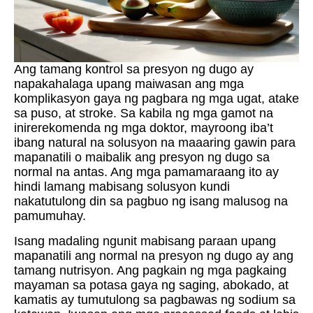
Ang tamang kontrol sa presyon ng dugo ay
napakahalaga upang maiwasan ang mga
komplikasyon gaya ng pagbara ng mga ugat, atake
sa puso, at stroke. Sa kabila ng mga gamot na
inirerekomenda ng mga doktor, mayroong iba’t
ibang natural na solusyon na maaaring gawin para
mapanatili o maibalik ang presyon ng dugo sa
normal na antas. Ang mga pamamaraang ito ay
hindi lamang mabisang solusyon kundi
nakatutulong din sa pagbuo ng isang malusog na
pamumuhay.
Isang madaling ngunit mabisang paraan upang
mapanatili ang normal na presyon ng dugo ay ang
tamang nutrisyon. Ang pagkain ng mga pagkaing
mayaman sa potasa gaya ng saging, abokado, at
kamatis ay tumutulong sa pagbawas ng sodium sa