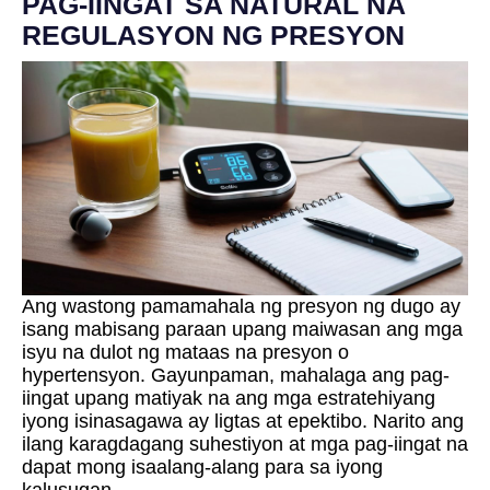
PAG-IINGAT SA NATURAL NA
REGULASYON NG PRESYON
Ang wastong pamamahala ng presyon ng dugo ay
isang mabisang paraan upang maiwasan ang mga
isyu na dulot ng mataas na presyon o
hypertensyon. Gayunpaman, mahalaga ang pag-
iingat upang matiyak na ang mga estratehiyang
iyong isinasagawa ay ligtas at epektibo. Narito ang
ilang karagdagang suhestiyon at mga pag-iingat na
dapat mong isaalang-alang para sa iyong