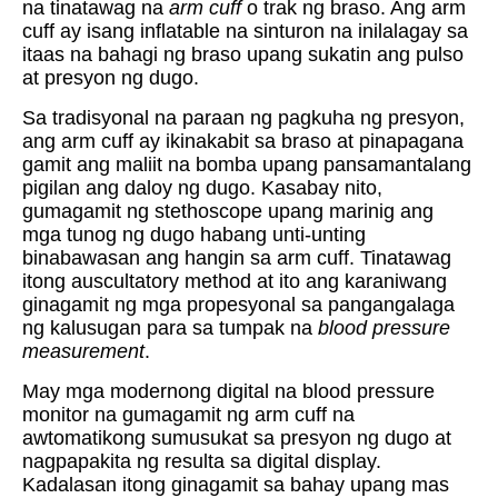
na tinatawag na
arm cuff
o trak ng braso. Ang arm
cuff ay isang inflatable na sinturon na inilalagay sa
itaas na bahagi ng braso upang sukatin ang pulso
at presyon ng dugo.
Sa tradisyonal na paraan ng pagkuha ng presyon,
ang arm cuff ay ikinakabit sa braso at pinapagana
gamit ang maliit na bomba upang pansamantalang
pigilan ang daloy ng dugo. Kasabay nito,
gumagamit ng stethoscope upang marinig ang
mga tunog ng dugo habang unti-unting
binabawasan ang hangin sa arm cuff. Tinatawag
itong auscultatory method at ito ang karaniwang
ginagamit ng mga propesyonal sa pangangalaga
ng kalusugan para sa tumpak na
blood pressure
measurement
.
May mga modernong digital na blood pressure
monitor na gumagamit ng arm cuff na
awtomatikong sumusukat sa presyon ng dugo at
nagpapakita ng resulta sa digital display.
Kadalasan itong ginagamit sa bahay upang mas