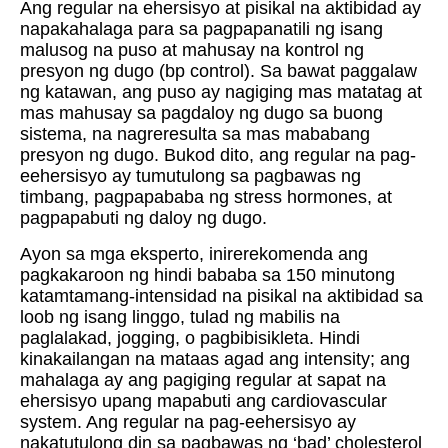
Ang regular na ehersisyo at pisikal na aktibidad ay
napakahalaga para sa pagpapanatili ng isang
malusog na puso at mahusay na kontrol ng
presyon ng dugo (bp control). Sa bawat paggalaw
ng katawan, ang puso ay nagiging mas matatag at
mas mahusay sa pagdaloy ng dugo sa buong
sistema, na nagreresulta sa mas mababang
presyon ng dugo. Bukod dito, ang regular na pag-
eehersisyo ay tumutulong sa pagbawas ng
timbang, pagpapababa ng stress hormones, at
pagpapabuti ng daloy ng dugo.
Ayon sa mga eksperto, inirerekomenda ang
pagkakaroon ng hindi bababa sa 150 minutong
katamtamang-intensidad na pisikal na aktibidad sa
loob ng isang linggo, tulad ng mabilis na
paglalakad, jogging, o pagbibisikleta. Hindi
kinakailangan na mataas agad ang intensity; ang
mahalaga ay ang pagiging regular at sapat na
ehersisyo upang mapabuti ang cardiovascular
system. Ang regular na pag-eehersisyo ay
nakatutulong din sa pagbawas ng ‘bad’ cholesterol