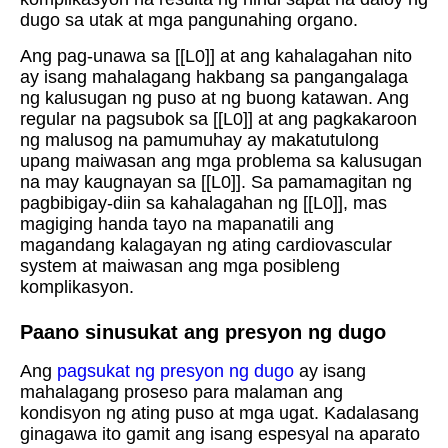
dugo sa utak at mga pangunahing organo.
Ang pag-unawa sa [[L0]] at ang kahalagahan nito
ay isang mahalagang hakbang sa pangangalaga
ng kalusugan ng puso at ng buong katawan. Ang
regular na pagsubok sa [[L0]] at ang pagkakaroon
ng malusog na pamumuhay ay makatutulong
upang maiwasan ang mga problema sa kalusugan
na may kaugnayan sa [[L0]]. Sa pamamagitan ng
pagbibigay-diin sa kahalagahan ng [[L0]], mas
magiging handa tayo na mapanatili ang
magandang kalagayan ng ating cardiovascular
system at maiwasan ang mga posibleng
komplikasyon.
Paano sinusukat ang presyon ng dugo
Ang
pagsukat ng presyon ng dugo
ay isang
mahalagang proseso para malaman ang
kondisyon ng ating puso at mga ugat. Kadalasang
ginagawa ito gamit ang isang espesyal na aparato