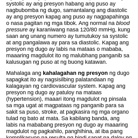
systolic ay ang presyon habang ang puso ay
nagbubomba ng dugo, samantalang ang diastolic
ay ang presyon kapag ang puso ay nagpapahinga
o nasa pagitan ng mga tibok. Ang normal na
blood
pressure
ay karaniwang nasa 120/80 mmHg, kung
saan ang unang numero ay tumutukoy sa systolic
at ang pangalawa ay para sa diastolic. Kapag ang
presyon ng dugo ay labis na mataas o mababa,
maaaring magdulot ito ng malubhang panganib sa
kalusugan ng puso at ng buong katawan.
Mahalaga ang
kahalagahan ng presyon
ng dugo
sapagkat ito ay nagsisilbing palatandaan ng
kalagayan ng cardiovascular system. Kapag ang
presyon ng dugo ay patuloy na mataas
(hypertension), maaari itong magdulot ng pinsala
sa mga ugat at magpataas ng panganib para sa
sakit sa puso, stroke, at pagkasira ng mga organo
tulad ng bato at mata. Sa kabilang banda, ang
labis na mababang presyon ng dugo ay maaaring
magdulot ng pagkahilo, panghihina, at iba pang
komplikasyon na resulta ng hindi sapat na daloy ng