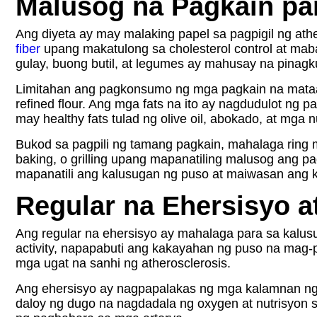
Malusog na Pagkain par
Ang diyeta ay may malaking papel sa pagpigil ng at
fiber
upang makatulong sa cholesterol control at ma
gulay, buong butil, at legumes ay mahusay na pinagku
Limitahan ang pagkonsumo ng mga pagkain na mataas 
refined flour. Ang mga fats na ito ay nagdudulot ng 
may healthy fats tulad ng olive oil, abokado, at m
Bukod sa pagpili ng tamang pagkain, mahalaga ring 
baking, o grilling upang mapanatiling malusog ang 
mapanatili ang kalusugan ng puso at maiwasan ang k
Regular na Ehersisyo a
Ang regular na ehersisyo ay mahalaga para sa kalusu
activity, napapabuti ang kakayahan ng puso na mag-
mga ugat na sanhi ng atherosclerosis.
Ang ehersisyo ay nagpapalakas ng mga kalamnan ng p
daloy ng dugo na nagdadala ng oxygen at nutrisyon