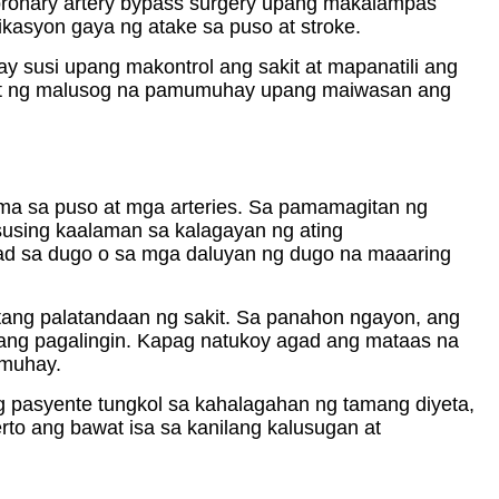
oronary artery bypass surgery upang makalampas
asyon gaya ng atake sa puso at stroke.
ay susi upang makontrol ang sakit at mapanatili ang
dopt ng malusog na pamumuhay upang maiwasan ang
a sa puso at mga arteries. Sa pamamagitan ng
asusing kaalaman sa kalagayan ng ating
ad sa dugo o sa mga daluyan ng dugo na maaaring
tang palatandaan ng sakit. Sa panahon ngayon, ang
nang pagalingin. Kapag natukoy agad ang mataas na
umuhay.
ng pasyente tungkol sa kahalagahan ng tamang diyeta,
rto ang bawat isa sa kanilang kalusugan at