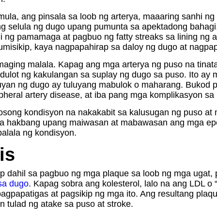
mula, ang pinsala sa loob ng arterya, maaaring sanhi ng 
ng selula ng dugo upang pumunta sa apektadong bahagi.
i ng pamamaga at pagbuo ng fatty streaks sa lining ng ar
sumisikip, kaya nagpapahirap sa daloy ng dugo at nagpa
maging malala. Kapag ang mga arterya ng puso na tinat
dulot ng kakulangan sa suplay ng dugo sa puso. Ito ay m
luyan ng dugo ay tuluyang mabulok o maharang. Bukod pa
heral artery disease, at iba pang mga komplikasyon sa
yosong kondisyon na nakakabit sa kalusugan ng puso at
a hakbang upang maiwasan at mabawasan ang mga epek
alala ng kondisyon.
is
 dahil sa pagbuo ng mga plaque sa loob ng mga ugat, p
 sa dugo
. Kapag sobra ang kolesterol, lalo na ang LDL o 
pagpapatigas at pagsikip ng mga ito. Ang resultang pla
tulad ng atake sa puso at stroke.