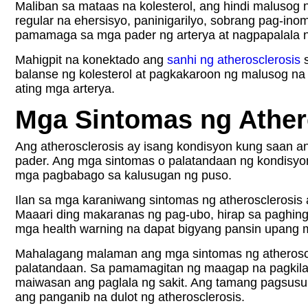
Maliban sa mataas na kolesterol, ang hindi malusog 
regular na ehersisyo, paninigarilyo, sobrang pag-in
pamamaga sa mga pader ng arterya at nagpapalala 
Mahigpit na konektado ang
sanhi ng atherosclerosis
s
balanse ng kolesterol at pagkakaroon ng malusog n
ating mga arterya.
Mga Sintomas ng Ather
Ang atherosclerosis ay isang kondisyon kung saan a
pader. Ang mga sintomas o palatandaan ng kondisyo
mga pagbabago sa kalusugan ng puso.
Ilan sa mga karaniwang sintomas ng atherosclerosis
Maaari ding makaranas ng pag-ubo, hirap sa paghing
mga health warning na dapat bigyang pansin upang 
Mahalagang malaman ang mga sintomas ng atheroscle
palatandaan. Sa pamamagitan ng maagap na pagkila
maiwasan ang paglala ng sakit. Ang tamang pagsusur
ang panganib na dulot ng atherosclerosis.