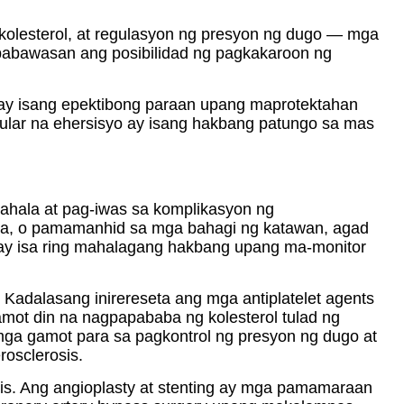
 kolesterol, at regulasyon ng presyon ng dugo — mga
babawasan ang posibilidad ng pagkakaroon ng
, ay isang epektibong paraan upang maprotektahan
ular na ehersisyo ay isang hakbang patungo sa mas
hala at pag-iwas sa komplikasyon ng
nga, o pamamanhid sa mga bahagi ng katawan, agad
 ay isa ring mahalagang hakbang upang ma-monitor
Kadalasang inirereseta ang mga antiplatelet agents
ot din na nagpapababa ng kolesterol tulad ng
 mga gamot para sa pagkontrol ng presyon ng dugo at
rosclerosis.
is. Ang angioplasty at stenting ay mga pamamaraan