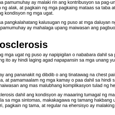
na pamumuhay ay malaki rin ang kontribusyon sa pag-unl
om ng alak, at pagkain ng mga pagkaing mataas sa taba 
ng kondisyon ng mga ugat.
a pangkalahatang kalusugan ng puso at mga daluyan n
a pamumuhay ay mahalaga upang maiwasan ang pagbuo n
osclerosis
ng mga ugat ng puso ay napipigilan o nababara dahil sa
ng ito ay hindi laging agad napapansin sa mga unang 
 ay ang pananakit ng dibdib o ang tinatawag na chest p
a, at pamamaalam ng mga kamay o paa dahil sa hindi s
maiwasan ang mas malubhang komplikasyon tulad ng hear
rosis dahil ang kondisyon ay maaaring tumagal ng mar
la sa mga sintomas, makakagawa ng tamang hakbang up
i, pagkain ng tama, at regular na ehersisyo ay malakin