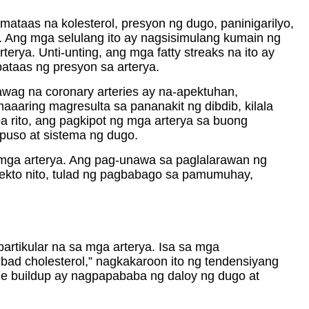
mataas na kolesterol, presyon ng dugo, paninigarilyo,
 Ang mga selulang ito ay nagsisimulang kumain ng
terya. Unti-unting, ang mga fatty streaks na ito ay
pataas ng presyon sa arterya.
awag na coronary arteries ay na-apektuhan,
aaaring magresulta sa pananakit ng dibdib, kilala
 rito, ang pagkipot ng mga arterya sa buong
 puso at sistema ng dugo.
 mga arterya. Ang pag-unawa sa paglalarawan ng
to nito, tulad ng pagbabago sa pamumuhay,
artikular na sa mga arterya. Isa sa mga
“bad cholesterol,” nagkakaroon ito ng tendensiyang
que buildup ay nagpapababa ng daloy ng dugo at