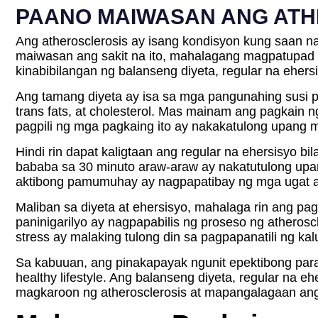
PAANO MAIWASAN ANG AT
Ang atherosclerosis ay isang kondisyon kung saan na
maiwasan ang sakit na ito, mahalagang magpatupad 
kinabibilangan ng balanseng diyeta, regular na ehe
Ang tamang diyeta ay isa sa mga pangunahing susi p
trans fats, at cholesterol. Mas mainam ang pagkain 
pagpili ng mga pagkaing ito ay nakakatulong upang 
Hindi rin dapat kaligtaan ang regular na ehersisyo bil
bababa sa 30 minuto araw-araw ay nakatutulong upa
aktibong pamumuhay ay nagpapatibay ng mga ugat a
Maliban sa diyeta at ehersisyo, mahalaga rin ang pa
paninigarilyo ay nagpapabilis ng proseso ng atheros
stress ay malaking tulong din sa pagpapanatili ng ka
Sa kabuuan, ang pinakapayak ngunit epektibong para
healthy lifestyle. Ang balanseng diyeta, regular na
magkaroon ng atherosclerosis at mapangalagaan ang