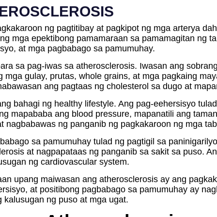
HEROSCLEROSIS
gkakaroon ng pagtitibay at pagkipot ng mga arterya dahi
ng mga epektibong pamamaraan sa pamamagitan ng tama
rsisyo, at mga pagbabago sa pamumuhay.
ara sa pag-iwas sa atherosclerosis. Iwasan ang sobrang
ng mga gulay, prutas, whole grains, at mga pagkaing may
mabawasan ang pagtaas ng cholesterol sa dugo at mapan
ang bahagi ng healthy lifestyle. Ang pag-eehersisyo tula
ng mapababa ang blood pressure, mapanatili ang tamang
t nagbabawas ng panganib ng pagkakaroon ng mga taba
gbabago sa pamumuhay tulad ng pagtigil sa paninigarilyo
clerosis at nagpapataas ng panganib sa sakit sa puso. 
lusugan ng cardiovascular system.
an upang maiwasan ang atherosclerosis ay ang pagkakaro
 ehersisyo, at positibong pagbabago sa pamumuhay ay na
 kalusugan ng puso at mga ugat.