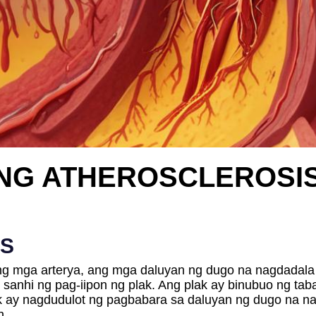
NG ATHEROSCLEROSI
IS
ng mga arterya, ang mga daluyan ng dugo na nagdadala 
 sanhi ng pag-iipon ng plak. Ang plak ay binubuo ng taba
k ay nagdudulot ng pagbabara sa daluyan ng dugo na na
n.