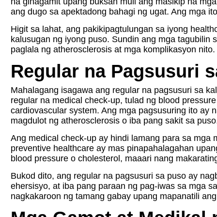
na ginagamit upang buksan muli ang masikip na mga
ang dugo sa apektadong bahagi ng ugat. Ang mga it
Higit sa lahat, ang pakikipagtulungan sa iyong healt
kalusugan ng iyong puso. Sundin ang mga tagubilin
paglala ng atherosclerosis at mga komplikasyon nito.
Regular na Pagsusuri 
Mahalagang isagawa ang regular na pagsusuri sa k
regular na medical check-up, tulad ng blood pressur
cardiovascular system. Ang mga pagsusuring ito ay
magdulot ng atherosclerosis o iba pang sakit sa puso
Ang medical check-up ay hindi lamang para sa mga m
preventive healthcare ay mas pinapahalagahan upan
blood pressure o cholesterol, maaari nang makarat
Bukod dito, ang regular na pagsusuri sa puso ay nag
ehersisyo, at iba pang paraan ng pag-iwas sa mga sa
nagkakaroon ng tamang gabay upang mapanatili ang 