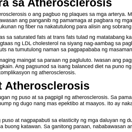
a sa Atherosclerosis
herosclerosis o ang pagbuo ng plaques sa mga arterya.
bawasan ang panganib ng pamamaga at pagbara ng mga 
kunan ng fiber na nakatutulong para alisin ang sobrang
sa saturated fats at trans fats tulad ng matatabang k
pagtaas ng LDL cholesterol na siyang nag-aambag sa pag
ga nuts na tumutulong naman sa pagpapababa ng masamang
maging maingat sa paraan ng pagluluto. Iwasan ang pag
pagkain. Ang pagsunod sa isang balanced diet na puno 
omplikasyon ng atherosclerosis.
t Atherosclerosis
gan ng puso at sa pagpigil ng atherosclerosis. Sa pam
pump ng dugo nang mas epektibo at maayos. Ito ay nak
uso at nagpapabuti sa elasticity ng mga daluyan ng du
 sa buong katawan. Sa ganitong paraan, nababawasan a