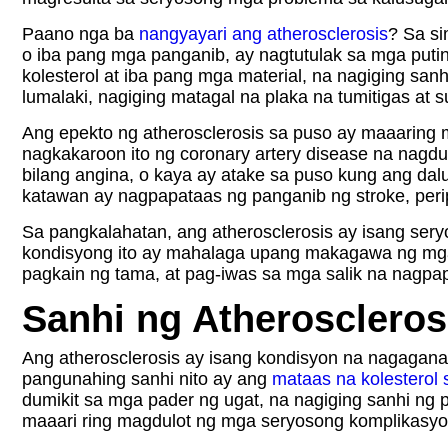
Paano nga ba
nangyayari ang atherosclerosis
? Sa si
o iba pang mga panganib, ay nagtutulak sa mga puti
kolesterol at iba pang mga material, na nagiging sanh
lumalaki, nagiging matagal na plaka na tumitigas at 
Ang epekto ng atherosclerosis sa puso ay maaaring 
nagkakaroon ito ng coronary artery disease na nagdu
bilang angina, o kaya ay atake sa puso kung ang da
katawan ay nagpapataas ng panganib ng stroke, perip
Sa pangkalahatan, ang atherosclerosis ay isang ser
kondisyong ito ay mahalaga upang makagawa ng mg
pagkain ng tama, at pag-iwas sa mga salik na nagpap
Sanhi ng Atheroscleros
Ang atherosclerosis ay isang kondisyon na nagaganap
pangunahing sanhi nito ay ang
mataas na kolesterol
dumikit sa mga pader ng ugat, na nagiging sanhi ng 
maaari ring magdulot ng mga seryosong komplikasyon 