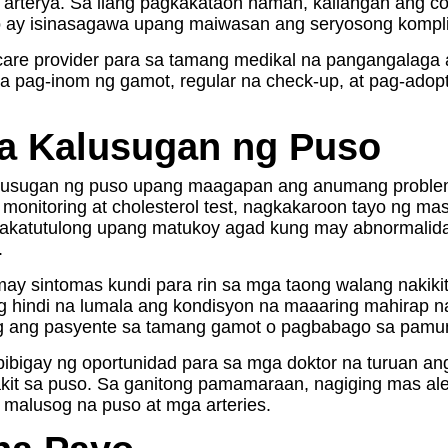
 arterya. Sa ilang pagkakataon naman, kailangan ang c
o ay isinasagawa upang maiwasan ang seryosong komplik
hcare provider para sa tamang medikal na pangangalaga 
 sa pag-inom ng gamot, regular na check-up, at pag-a
sa Kalusugan ng Puso
alusugan ng puso upang maagapan ang anumang problem
e monitoring at cholesterol test, nagkakaroon tayo ng m
 nakatutulong upang matukoy agad kung may abnormalid
.
ay sintomas kundi para rin sa mga taong walang nakiki
g hindi na lumala ang kondisyon na maaaring mahirap 
ing ang pasyente sa tamang gamot o pagbabago sa pam
bibigay ng oportunidad para sa mga doktor na turuan a
kit sa puso. Sa ganitong pamamaraan, nagiging mas ale
malusog na puso at mga arteries.