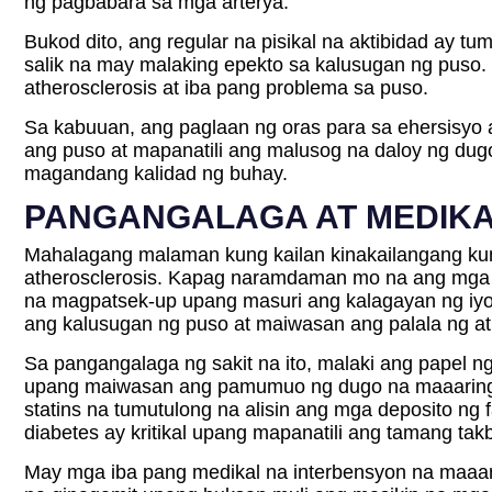
ng pagbabara sa mga arterya.
Bukod dito, ang regular na pisikal na aktibidad ay 
salik na may malaking epekto sa kalusugan ng puso
atherosclerosis at iba pang problema sa puso.
Sa kabuuan, ang paglaan ng oras para sa ehersisyo 
ang puso at mapanatili ang malusog na daloy ng du
magandang kalidad ng buhay.
PANGANGALAGA AT MEDIKA
Mahalagang malaman kung kailan kinakailangang ku
atherosclerosis. Kapag naramdaman mo na ang mga s
na magpatsek-up upang masuri ang kalagayan ng iyo
ang kalusugan ng puso at maiwasan ang palala ng at
Sa pangangalaga ng sakit na ito, malaki ang papel n
upang maiwasan ang pamumuo ng dugo na maaaring m
statins na tumutulong na alisin ang mga deposito ng
diabetes ay kritikal upang mapanatili ang tamang ta
May mga iba pang medikal na interbensyon na maaar