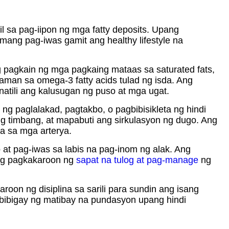
l sa pag-iipon ng mga fatty deposits. Upang
ng pag-iwas gamit ang healthy lifestyle na
 pagkain ng mga pagkaing mataas sa saturated fats,
aman sa omega-3 fatty acids tulad ng isda. Ang
atili ang kalusugan ng puso at mga ugat.
d ng paglalakad, pagtakbo, o pagbibisikleta ng hindi
 timbang, at mapabuti ang sirkulasyon ng dugo. Ang
 sa mga arterya.
 at pag-iwas sa labis na pag-inom ng alak. Ang
Ang pagkakaroon ng
sapat na tulog at pag-manage
ng
on ng disiplina sa sarili para sundin ang isang
gbibigay ng matibay na pundasyon upang hindi