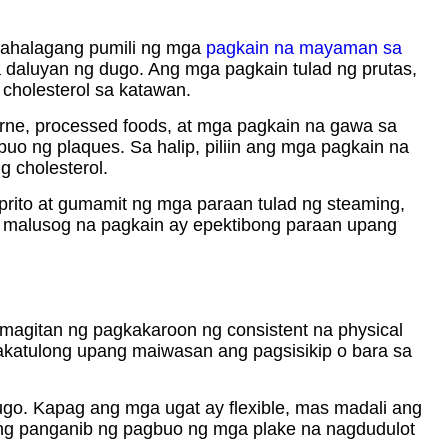
 Mahalagang pumili ng mga
pagkain na mayaman sa
daluyan ng dugo. Ang mga pagkain tulad ng prutas,
 cholesterol sa katawan.
arne, processed foods, at mga pagkain na gawa sa
buo ng plaques. Sa halip, piliin ang mga pagkain na
 cholesterol.
prito at gumamit ng mga paraan tulad ng steaming,
ng malusog na pagkain ay epektibong paraan upang
amagitan ng pagkakaroon ng consistent na physical
akatulong upang maiwasan ang pagsisikip o bara sa
go. Kapag ang mga ugat ay flexible, mas madali ang
ng panganib ng pagbuo ng mga plake na nagdudulot