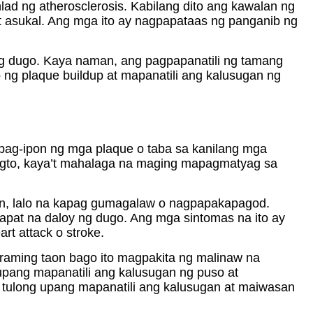
ad ng atherosclerosis. Kabilang dito ang kawalan ng
at asukal. Ang mga ito ay nagpapataas ng panganib ng
g dugo. Kaya naman, ang pagpapanatili ng tamang
g plaque buildup at mapanatili ang kalusugan ng
 pag-ipon ng mga plaque o taba sa kanilang mga
yugto, kaya’t mahalaga na maging mapagmatyag sa
ain, lalo na kapag gumagalaw o nagpapakapagod.
apat na daloy ng dugo. Ang mga sintomas na ito ay
t attack o stroke.
aming taon bago ito magpakita ng malinaw na
ang mapanatili ang kalusugan ng puso at
g tulong upang mapanatili ang kalusugan at maiwasan