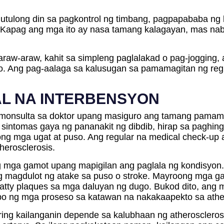
tumutulong din sa pagkontrol ng timbang, pagpapababa ng
. Kapag ang mga ito ay nasa tamang kalagayan, mas na
araw-araw, kahit sa simpleng paglalakad o pag-jogging
go. Ang pag-aalaga sa kalusugan sa pamamagitan ng reg
L NA INTERBENSYON
monsulta sa doktor upang masiguro ang tamang pamama
intomas gaya ng pananakit ng dibdib, hirap sa paghi
ng mga ugat at puso. Ang regular na medical check-up
herosclerosis.
g mga gamot upang mapigilan ang paglala ng kondisyon. 
agdulot ng atake sa puso o stroke. Mayroong mga gam
 fatty plaques sa mga daluyan ng dugo. Bukod dito, ang
kbo ng mga proseso sa katawan na nakakaapekto sa athe
ing kailanganin depende sa kalubhaan ng atheroscleros