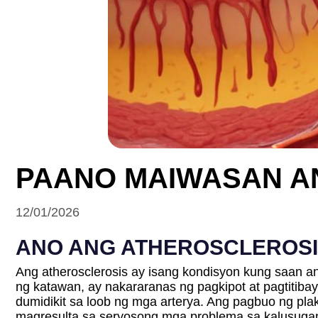
PAANO MAIWASAN A
12/01/2026
ANO ANG ATHEROSCLEROS
Ang atherosclerosis ay isang kondisyon kung saan a
ng katawan, ay nakararanas ng pagkipot at pagtitibay
dumidikit sa loob ng mga arterya. Ang pagbuo ng pla
magresulta sa seryosong mga problema sa kalusuga