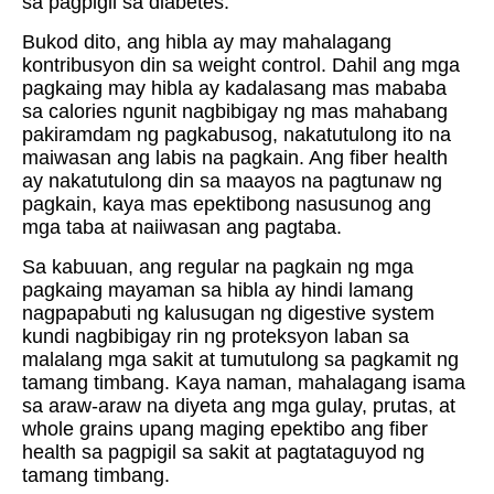
sa pagpigil sa diabetes.
Bukod dito, ang hibla ay may mahalagang
kontribusyon din sa weight control. Dahil ang mga
pagkaing may hibla ay kadalasang mas mababa
sa calories ngunit nagbibigay ng mas mahabang
pakiramdam ng pagkabusog, nakatutulong ito na
maiwasan ang labis na pagkain. Ang fiber health
ay nakatutulong din sa maayos na pagtunaw ng
pagkain, kaya mas epektibong nasusunog ang
mga taba at naiiwasan ang pagtaba.
Sa kabuuan, ang regular na pagkain ng mga
pagkaing mayaman sa hibla ay hindi lamang
nagpapabuti ng kalusugan ng digestive system
kundi nagbibigay rin ng proteksyon laban sa
malalang mga sakit at tumutulong sa pagkamit ng
tamang timbang. Kaya naman, mahalagang isama
sa araw-araw na diyeta ang mga gulay, prutas, at
whole grains upang maging epektibo ang fiber
health sa pagpigil sa sakit at pagtataguyod ng
tamang timbang.