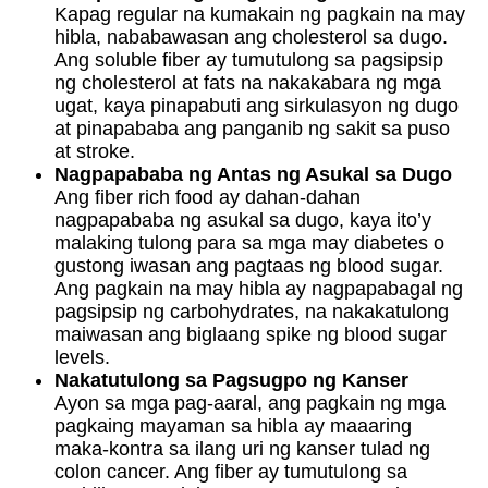
Kapag regular na kumakain ng pagkain na may
hibla, nababawasan ang cholesterol sa dugo.
Ang soluble fiber ay tumutulong sa pagsipsip
ng cholesterol at fats na nakakabara ng mga
ugat, kaya pinapabuti ang sirkulasyon ng dugo
at pinapababa ang panganib ng sakit sa puso
at stroke.
Nagpapababa ng Antas ng Asukal sa Dugo
Ang fiber rich food ay dahan-dahan
nagpapababa ng asukal sa dugo, kaya ito’y
malaking tulong para sa mga may diabetes o
gustong iwasan ang pagtaas ng blood sugar.
Ang pagkain na may hibla ay nagpapabagal ng
pagsipsip ng carbohydrates, na nakakatulong
maiwasan ang biglaang spike ng blood sugar
levels.
Nakatutulong sa Pagsugpo ng Kanser
Ayon sa mga pag-aaral, ang pagkain ng mga
pagkaing mayaman sa hibla ay maaaring
maka-kontra sa ilang uri ng kanser tulad ng
colon cancer. Ang fiber ay tumutulong sa