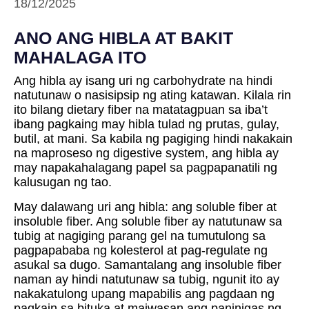
18/12/2025
ANO ANG HIBLA AT BAKIT
MAHALAGA ITO
Ang hibla ay isang uri ng carbohydrate na hindi
natutunaw o nasisipsip ng ating katawan. Kilala rin
ito bilang dietary fiber na matatagpuan sa iba’t
ibang pagkaing may hibla tulad ng prutas, gulay,
butil, at mani. Sa kabila ng pagiging hindi nakakain
na maproseso ng digestive system, ang hibla ay
may napakahalagang papel sa pagpapanatili ng
kalusugan ng tao.
May dalawang uri ang hibla: ang soluble fiber at
insoluble fiber. Ang soluble fiber ay natutunaw sa
tubig at nagiging parang gel na tumutulong sa
pagpapababa ng kolesterol at pag-regulate ng
asukal sa dugo. Samantalang ang insoluble fiber
naman ay hindi natutunaw sa tubig, ngunit ito ay
nakakatulong upang mapabilis ang pagdaan ng
pagkain sa bituka at maiwasan ang paninigas ng