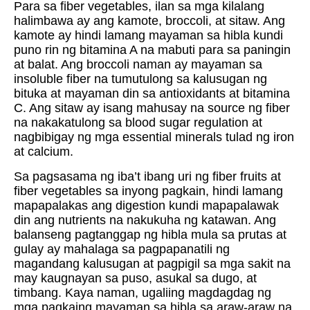
Para sa fiber vegetables, ilan sa mga kilalang
halimbawa ay ang kamote, broccoli, at sitaw. Ang
kamote ay hindi lamang mayaman sa hibla kundi
puno rin ng bitamina A na mabuti para sa paningin
at balat. Ang broccoli naman ay mayaman sa
insoluble fiber na tumutulong sa kalusugan ng
bituka at mayaman din sa antioxidants at bitamina
C. Ang sitaw ay isang mahusay na source ng fiber
na nakakatulong sa blood sugar regulation at
nagbibigay ng mga essential minerals tulad ng iron
at calcium.
Sa pagsasama ng iba’t ibang uri ng fiber fruits at
fiber vegetables sa inyong pagkain, hindi lamang
mapapalakas ang digestion kundi mapapalawak
din ang nutrients na nakukuha ng katawan. Ang
balanseng pagtanggap ng hibla mula sa prutas at
gulay ay mahalaga sa pagpapanatili ng
magandang kalusugan at pagpigil sa mga sakit na
may kaugnayan sa puso, asukal sa dugo, at
timbang. Kaya naman, ugaliing magdagdag ng
mga pagkaing mayaman sa hibla sa araw-araw na