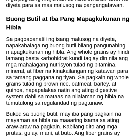
diyeta para sa mas malusog na pangangatawan.
Buong Butil at Iba Pang Mapagkukunan ng
Hibla
Sa pagpapanatili ng isang malusog na diyeta,
napakahalaga ng buong butil bilang pangunahing
mapagkukunan ng hibla. Ang whole grains ay hindi
lamang basta karbohidrat kundi taglay din nila ang
mga mahalagang nutrisyon tulad ng bitamina,
mineral, at fiber na kinakailangan ng katawan para
sa tamang paggana ng tiyan. Sa pagkain ng whole
grains tulad ng brown rice, oatmeal, barley, at
quinoa, napapalakas natin ang ating digestive
system dahil sa mataas na nilalaman ng hibla na
tumutulong sa regularidad ng pagtunaw.
Bukod sa buong butil, may iba pang pagkain na
mayaman sa hibla na maaaring isama sa ating
araw-araw na pagkain. Kabilang dito ang mga
prutas, gulay, mani, at buto. Ang fiber grains ay