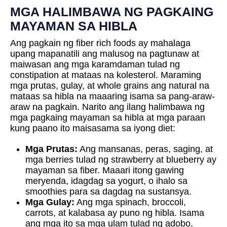
MGA HALIMBAWA NG PAGKAING
MAYAMAN SA HIBLA
Ang pagkain ng fiber rich foods ay mahalaga
upang mapanatili ang malusog na pagtunaw at
maiwasan ang mga karamdaman tulad ng
constipation at mataas na kolesterol. Maraming
mga prutas, gulay, at whole grains ang natural na
mataas sa hibla na maaaring isama sa pang-araw-
araw na pagkain. Narito ang ilang halimbawa ng
mga pagkaing mayaman sa hibla at mga paraan
kung paano ito maisasama sa iyong diet:
Mga Prutas:
Ang mansanas, peras, saging, at
mga berries tulad ng strawberry at blueberry ay
mayaman sa fiber. Maaari itong gawing
meryenda, idagdag sa yogurt, o ihalo sa
smoothies para sa dagdag na sustansya.
Mga Gulay:
Ang mga spinach, broccoli,
carrots, at kalabasa ay puno ng hibla. Isama
ang mga ito sa mga ulam tulad ng adobo,