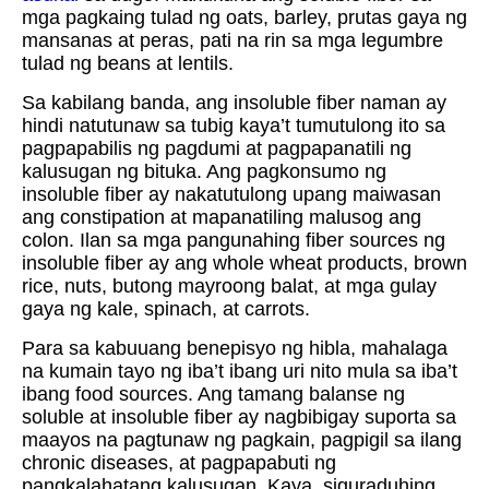
mga pagkaing tulad ng oats, barley, prutas gaya ng
mansanas at peras, pati na rin sa mga legumbre
tulad ng beans at lentils.
Sa kabilang banda, ang insoluble fiber naman ay
hindi natutunaw sa tubig kaya’t tumutulong ito sa
pagpapabilis ng pagdumi at pagpapanatili ng
kalusugan ng bituka. Ang pagkonsumo ng
insoluble fiber ay nakatutulong upang maiwasan
ang constipation at mapanatiling malusog ang
colon. Ilan sa mga pangunahing fiber sources ng
insoluble fiber ay ang whole wheat products, brown
rice, nuts, butong mayroong balat, at mga gulay
gaya ng kale, spinach, at carrots.
Para sa kabuuang benepisyo ng hibla, mahalaga
na kumain tayo ng iba’t ibang uri nito mula sa iba’t
ibang food sources. Ang tamang balanse ng
soluble at insoluble fiber ay nagbibigay suporta sa
maayos na pagtunaw ng pagkain, pagpigil sa ilang
chronic diseases, at pagpapabuti ng
pangkalahatang kalusugan. Kaya, siguraduhing