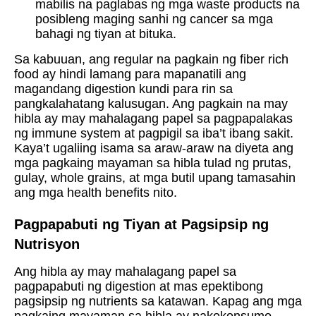
mabilis na paglabas ng mga waste products na
posibleng maging sanhi ng cancer sa mga
bahagi ng tiyan at bituka.
Sa kabuuan, ang regular na pagkain ng fiber rich
food ay hindi lamang para mapanatili ang
magandang digestion kundi para rin sa
pangkalahatang kalusugan. Ang pagkain na may
hibla ay may mahalagang papel sa pagpapalakas
ng immune system at pagpigil sa iba’t ibang sakit.
Kaya’t ugaliing isama sa araw-araw na diyeta ang
mga pagkaing mayaman sa hibla tulad ng prutas,
gulay, whole grains, at mga butil upang tamasahin
ang mga health benefits nito.
Pagpapabuti ng Tiyan at Pagsipsip ng
Nutrisyon
Ang hibla ay may mahalagang papel sa
pagpapabuti ng digestion at mas epektibong
pagsipsip ng nutrients sa katawan. Kapag ang mga
pagkaing mayaman sa hibla ay nakokonsumo,