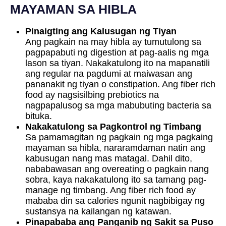
MAYAMAN SA HIBLA
Pinaigting ang Kalusugan ng Tiyan
Ang pagkain na may hibla ay tumutulong sa
pagpapabuti ng digestion at pag-aalis ng mga
lason sa tiyan. Nakakatulong ito na mapanatili
ang regular na pagdumi at maiwasan ang
pananakit ng tiyan o constipation. Ang fiber rich
food ay nagsisilbing prebiotics na
nagpapalusog sa mga mabubuting bacteria sa
bituka.
Nakakatulong sa Pagkontrol ng Timbang
Sa pamamagitan ng pagkain ng mga pagkaing
mayaman sa hibla, nararamdaman natin ang
kabusugan nang mas matagal. Dahil dito,
nababawasan ang overeating o pagkain nang
sobra, kaya nakakatulong ito sa tamang pag-
manage ng timbang. Ang fiber rich food ay
mababa din sa calories ngunit nagbibigay ng
sustansya na kailangan ng katawan.
Pinapababa ang Panganib ng Sakit sa Puso