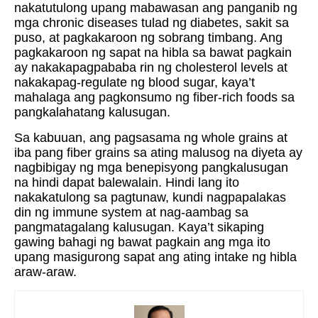
nakatutulong upang mabawasan ang panganib ng
mga chronic diseases tulad ng diabetes, sakit sa
puso, at pagkakaroon ng sobrang timbang. Ang
pagkakaroon ng sapat na hibla sa bawat pagkain
ay nakakapagpababa rin ng cholesterol levels at
nakakapag-regulate ng blood sugar, kaya’t
mahalaga ang pagkonsumo ng fiber-rich foods sa
pangkalahatang kalusugan.
Sa kabuuan, ang pagsasama ng whole grains at
iba pang fiber grains sa ating malusog na diyeta ay
nagbibigay ng mga benepisyong pangkalusugan
na hindi dapat balewalain. Hindi lang ito
nakakatulong sa pagtunaw, kundi nagpapalakas
din ng immune system at nag-aambag sa
pangmatagalang kalusugan. Kaya’t sikaping
gawing bahagi ng bawat pagkain ang mga ito
upang masigurong sapat ang ating intake ng hibla
araw-araw.