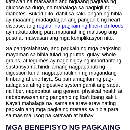
katawan na maiwasan ang biglaang pagtaas ng
glucose sa dugo, na mahalaga sa pagpigil ng
diabetes. Bukod dito, dahil sa kakulangan ng hibla
ay maaaring madagdagan ang panganib ng heart
disease, ang
regular na pagkain ng fiber-rich foods
ay nakatutulong para mapanatiling malusog ang
puso at maiwasan ang mga komplikasyon nito.
Sa pangkalahatan, ang pagkain ng mga pagkaing
mayaman sa hibla tulad ng prutas, gulay, whole
grains, at legumes ay nagbibigay ng importanteng
sustansya na hindi lamang nagpapabuti ng
digestion kundi nagpapanatili rin ng magandang
timbang at enerhiya. Sa pamamagitan ng pag-
aalaga sa ating digestive system gamit ang sapat
na fiber, napapabuti ang general physical health at
nababawasan ang panganib ng iba’t ibang sakit.
Kaya’t mahalaga na isama sa araw-araw nating
pagkain ang mga pagkaing mataas sa hibla para
sa mas malusog na katawan at buhay.
MGA BENEPISYO NG PAGKAING