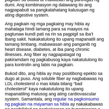
dumi. Ang kombinasyon ng dalawang ito ang
nagpapabuti sa pangkalahatang kalusugan ng
ating digestive system.
Ang pagkain ng mga pagkaing may hibla ay
mahalaga hindi lamang para sa maayos na
pagtunaw kundi pati na rin sa pagpigil sa iba’t
ibang sakit. Nakakatulong ito upang mapanatili ang
tamang timbang, mabawasan ang panganib ng
heart disease, diabetes, at iba pang chronic
illnesses. Ang fiber ay nagpapatagal ng
pakiramdam ng pagkabusog kaya nakatutulong ito
para kontrolin ang labis na pagkain.
Bukod dito, ang hibla ay may positibong epekto sa
dugo at puso. Ang soluble fiber ay nagbabawas ng
LDL cholesterol o mas kilala bilang “bad
cholesterol” kaya nakatutulong ito upang
mapanatiling malusog ang ating cardiovascular
system. Samantala, ang
regular na pagkonsumo
ng pagkain na mayaman sa hibla
ay nakakabawas