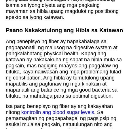
isama sa iyong diyeta ang mga pagkaing
mayaman sa hibla upang magdulot ng positibong
epekto sa iyong katawan.
Paano Nakakatulong ang Hibla sa Katawan
Ang benepisyo ng fiber ay napakahalaga sa
pagpapanatili ng malusog na digestive system at
pangkalahatang physical health. Kapag ang
katawan ay nakakakuha ng sapat na hibla mula sa
pagkain, mas nagiging maayos ang paggalaw ng
bituka, kaya naiiwasan ang mga problemang tulad
ng constipation. Ang hibla ay tumutulong upang
mapabilis ang pagtunaw ng mga kinakain at
mapanatili ang balance ng mga good bacteria sa
bituka, na mahalaga para sa optimal digestion.
Isa pang benepisyo ng fiber ay ang kakayahan
nitong
kontrolin ang blood sugar levels
. Sa
pamamagitan ng pagpapabagal ng pagsipsip ng
asukal mula sa pagkain, natutulungan nito ang