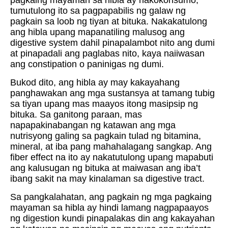
tumutulong ito sa pagpapabilis ng galaw ng
pagkain sa loob ng tiyan at bituka. Nakakatulong
ang hibla upang mapanatiling malusog ang
digestive system dahil pinapalambot nito ang dumi
at pinapadali ang paglabas nito, kaya naiiwasan
ang constipation o paninigas ng dumi.
Bukod dito, ang hibla ay may kakayahang
panghawakan ang mga sustansya at tamang tubig
sa tiyan upang mas maayos itong masipsip ng
bituka. Sa ganitong paraan, mas
napapakinabangan ng katawan ang mga
nutrisyong galing sa pagkain tulad ng bitamina,
mineral, at iba pang mahahalagang sangkap. Ang
fiber effect na ito ay nakatutulong upang mapabuti
ang kalusugan ng bituka at maiwasan ang iba’t
ibang sakit na may kinalaman sa digestive tract.
Sa pangkalahatan, ang pagkain ng mga pagkaing
mayaman sa hibla ay hindi lamang nagpapaayos
ng digestion kundi pinapalakas din ang kakayahan