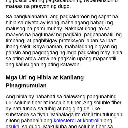
ng posibilidad ng pagkakaroon ng hypertension o
mataas na presyon ng dugo.
Sa pangkalahatan, ang pagkakaroon ng sapat na
hibla sa diyeta ay isang mahalagang bahagi ng
malusog na pamumuhay. Nakakatulong ito sa
maayos na pagtunaw ng pagkain, pagpapanatili ng
timbang, at pagbibigay proteksyon laban sa iba’t
ibang sakit. Kaya naman, mahalagang bigyan ng
pansin ang pagdagdag ng mga pagkaing may hibla
sa ating araw-araw na pagkain upang mapanatili
ang kalusugan ng ating katawan.
Mga Uri ng Hibla at Kanilang
Pinagmumulan
Ang hibla ay nahahati sa dalawang pangunahing
uri: soluble fiber at insoluble fiber. Ang soluble fiber
ay natutunaw sa tubig at nagiging gel-like
substance sa tiyan. Mahalaga ito dahil tinutulungan
nitong
pababain ang kolesterol at kontrolin ang
asukal
sa dugo. Makukuha ang soluble fiber sa