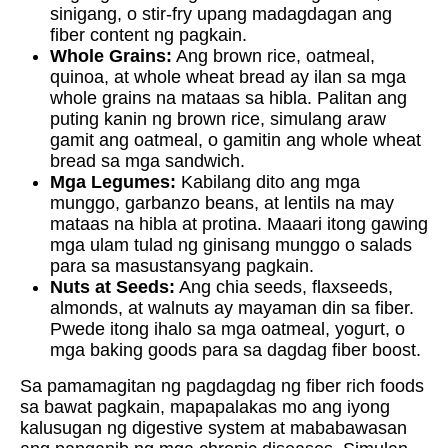
sinigang, o stir-fry upang madagdagan ang
fiber content ng pagkain.
Whole Grains:
Ang brown rice, oatmeal,
quinoa, at whole wheat bread ay ilan sa mga
whole grains na mataas sa hibla. Palitan ang
puting kanin ng brown rice, simulang araw
gamit ang oatmeal, o gamitin ang whole wheat
bread sa mga sandwich.
Mga Legumes:
Kabilang dito ang mga
munggo, garbanzo beans, at lentils na may
mataas na hibla at protina. Maaari itong gawing
mga ulam tulad ng ginisang munggo o salads
para sa masustansyang pagkain.
Nuts at Seeds:
Ang chia seeds, flaxseeds,
almonds, at walnuts ay mayaman din sa fiber.
Pwede itong ihalo sa mga oatmeal, yogurt, o
mga baking goods para sa dagdag fiber boost.
Sa pamamagitan ng pagdagdag ng fiber rich foods
sa bawat pagkain, mapapalakas mo ang iyong
kalusugan ng digestive system at mababawasan