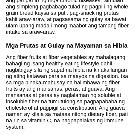
ang panganib ng mga chronic diseases. Simulan
ang simpleng pagbabago tulad ng pagpili ng whole
grain bread kaysa sa puti, pag-snack ng prutas
kahit araw-araw, at pagsasama ng gulay sa bawat
ulam upang madali mong maabot ang tamang fiber
intake sa araw-araw.
Mga Prutas at Gulay na Mayaman sa Hibla
Ang fiber fruits at fiber vegetables ay mahalagang
bahagi ng isang healthy eating lifestyle dahil
nagbibigay sila ng sapat na hibla na kinakailangan
ng ating katawan para sa maayos na digestion. Isa
sa mga pinaka-mahusay na halimbawa ng fiber
fruits ay ang mansanas, peras, at guava. Ang
mansanas at peras ay naglalaman ng soluble at
insoluble fiber na tumutulong sa pagpapababa ng
cholesterol at pagpigil sa constipation. Ang guava
naman ay kilala sa mataas nitong dietary fiber, pati
na rin sa vitamin C, na nagpapalakas ng immune
system.