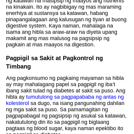
ng katawan na masipsip ng maayos ang nutrients
na kinakain. Ito ay nagbibigay ng mas maraming
enerhiya at sustansya sa katawan, habang
pinapangalagaan ang kalusugan ng tiyan at buong
digestive system. Kaya naman, mahalaga na
isama ang hibla sa araw-araw na diyeta upang
makamit ang mas malusog na pagsipsip ng
pagkain at mas maayos na digestion.
Pagpigil sa Sakit at Pagkontrol ng
Timbang
Ang pagkonsumo ng pagkaing mayaman sa hibla
ay may mahalagang papel sa pagpigil ng iba’t
ibang sakit tulad ng diabetes at sakit sa puso. Ang
hibla ay
tumutulong sa pagpapababa ng antas ng
kolesterol
sa dugo, na isang pangunahing dahilan
ng mga sakit sa puso. Sa pamamagitan ng
pagpapabagal ng pagsipsip ng asukal sa katawan,
nakatutulong din ito sa pagpigil ng biglaang
pagtaas ng blood sugar, kaya naman epektibo ito