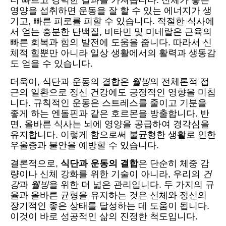
영양을 섭취하면 운동을 잘 할 수 있는 에너지가 생
기고, 빠른 피로를 피할 수 있습니다. 적절한 식사에
서 얻는 충분한 단백질, 비타민 및 미네랄은 근육의
빠른 회복과 힘의 발전에 도움을 줍니다. 따라서 신
체적 힘뿐만 아니라 일상 생활에서의 활력과 생동감
도 얻을 수 있습니다.
더욱이, 식단과 운동의 결합은
웰빙
의 전체론적 접
근의 일환으로 정신 건강에도 긍정적인 영향을 미칩
니다. 규칙적인 운동은 스트레스를 줄이고 기분을
좋게 하는 엔돌핀과 같은 호르몬을 방출합니다. 반
면, 올바른 식사는 뇌에 영양을 공급하여 경각심을
유지합니다. 이렇게 함으로써 불균형한 생활로 인한
우울증과 불안을 예방할 수 있습니다.
결론적으로,
식단과 운동의 결합
은 단순히 체중 감
량이나 신체 강화를 위한 기술이 아니라, 우리의
건
강
과
웰빙
을 위한 더 넓은 관리입니다. 두 가지의 규
율과 올바른 균형을 유지하는 것은 신체와 정신의
장기적인 좋은 상태를 달성하는 데 도움이 됩니다.
이것이 바로 성공적인 삶의 진정한 척도입니다.