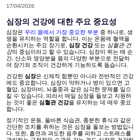
17/04/2026
심장의 건강에 대한 주요 중요성
심장은
우리 몸에서 가장 중요한 부분
중 하나로, 생
명을 유지하는 역할을 합니다. 이는 온몸에 혈액을
순환시키는 주요 장기로,
심장 건강
또는
심혈관 건
강
의 중심이라고 할 수 있습니다. 심장이 뛰는 매 순
간, 산소와 영양분을 몸의 다양한 부분으로 전달하
여 장기와 조직이 건강하게 기능하도록 돕습니다.
건강한
심장
은 신체적 힘뿐만 아니라 전반적인 건강
에도 중요합니다. 심장이 약하거나 병이 있으면 고
혈압, 심장마비, 뇌졸중과 같은 심각한 문제를 일으
킬 수 있습니다. 따라서 매일 심장을 돌보고 지원하
는 것이 좋은
심혈관 건강
을 유지하는 데 매우 중요
합니다.
정기적인 운동, 올바른 식습관, 충분한 휴식과 같은
간단한 조치를 취하는 것은 심장을 돌보는 방법입니
다. 또한, 흡연과 과도한 음주를 피하고 스트레스를
관리하는 긍정적인 습관을 갖는 것도 심장을 건강하