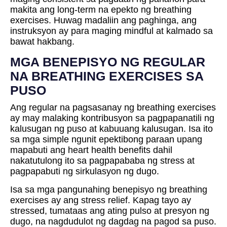
makita ang long-term na epekto ng breathing
exercises. Huwag madaliin ang paghinga, ang
instruksyon ay para maging mindful at kalmado sa
bawat hakbang.
MGA BENEPISYO NG REGULAR
NA BREATHING EXERCISES SA
PUSO
Ang regular na pagsasanay ng breathing exercises
ay may malaking kontribusyon sa pagpapanatili ng
kalusugan ng puso at kabuuang kalusugan. Isa ito
sa mga simple ngunit epektibong paraan upang
mapabuti ang heart health benefits dahil
nakatutulong ito sa pagpapababa ng stress at
pagpapabuti ng sirkulasyon ng dugo.
Isa sa mga pangunahing benepisyo ng breathing
exercises ay ang stress relief. Kapag tayo ay
stressed, tumataas ang ating pulso at presyon ng
dugo, na nagdudulot ng dagdag na pagod sa puso.