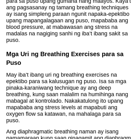
para sa puso upang gumana nang maayos. Kaya’t
ang pagsasanay ng tamang breathing techniques
ay isang simpleng paraan ngunit napaka-epektibo
upang mapangalagaan ang puso, mapababa ang
blood pressure, at mabawasan ang stress na
madalas na nagiging sanhi ng iba’t ibang sakit sa
puso.
Mga Uri ng Breathing Exercises para sa
Puso
May iba’t ibang uri ng breathing exercises na
epektibo para sa kalusugan ng puso. Isa sa mga
pinaka-karaniwang technique ay ang deep
breathing, kung saan malalim na humihinga nang
mabagal at kontrolado. Nakakatulong ito upang
mapababa ang stress levels at mapabuti ang
oxygen flow sa katawan, na mahalaga para sa
puso.
Ang diaphragmatic breathing naman ay isang
pamamaraan kung saan ginagamit ang diaphragm