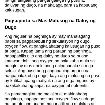
pangmatagalang pangangalaga ng puso at
daluyan ng dugo, na mahalaga para sa kabuuang
kalusugan.
Pagsuporta sa Mas Malusog na Daloy ng
Dugo
Ang regular na paghinga ay may mahalagang
papel sa pagpapabuti ng sirkulasyon ng dugo,
oxygen flow, at pangkalahatang kalusugan ng puso
at baga. Kapag tama ang paraan ng paghinga,
napapabilis nito ang daloy ng dugo sa buong
katawan dahil ang oxygen na nakukuha mula sa
hangin ay mas epektibong naipapadala sa mga
selula. Ang puso ang pangunahing organo na
nagpapalakad ng dugo, kaya ang malusog na puso
ay kritikal upang matiyak na ang mga organo ay
nakakakuha ng sapat na oxygen at nutrients.
Sa pamamagitan ng malalim at mahinahong
paghinga, napapataas ang oxygen flow sa dugo,
na tumutulong upang mapanatili ang malakas at