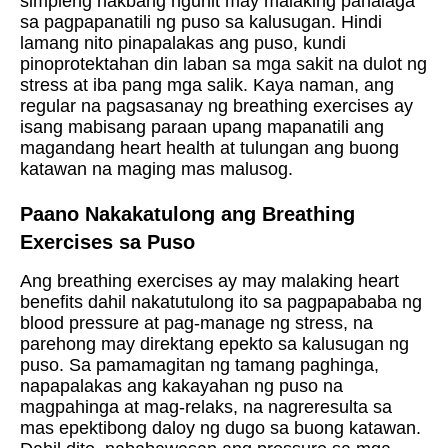
simpleng hakbang ngunit may malaking pahalaga
sa pagpapanatili ng puso sa kalusugan. Hindi
lamang nito pinapalakas ang puso, kundi
pinoprotektahan din laban sa mga sakit na dulot ng
stress at iba pang mga salik. Kaya naman, ang
regular na pagsasanay ng breathing exercises ay
isang mabisang paraan upang mapanatili ang
magandang heart health at tulungan ang buong
katawan na maging mas malusog.
Paano Nakakatulong ang Breathing
Exercises sa Puso
Ang breathing exercises ay may malaking heart
benefits dahil nakatutulong ito sa pagpapababa ng
blood pressure at pag-manage ng stress, na
parehong may direktang epekto sa kalusugan ng
puso. Sa pamamagitan ng tamang paghinga,
napapalakas ang kakayahan ng puso na
magpahinga at mag-relaks, na nagreresulta sa
mas epektibong daloy ng dugo sa buong katawan.