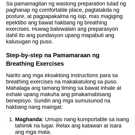
Sa pamamagitan ng wastong preparation tulad ng
paghanap ng comfortable place, pagtatakda ng
posture, at pagpapakalma ng isip, mas magiging
epektibo ang bawat hakbang ng breathing
exercises. Huwag balewalain ang preparasyon
dahil ito ang pundasyon upang mapabuti ang
kalusugan ng puso.
Step-by-step na Pamamaraan ng
Breathing Exercises
Narito ang mga eksaktong instructions para sa
breathing exercises na makakatulong sa puso.
Mahalaga ang tamang timing sa bawat inhale at
exhale upang makuha ang pinakamabisang
benepisyo. Sundin ang mga sumusunod na
hakbang nang maingat:
Maghanda
: Umupo nang kumportable sa isang
tahimik na lugar. Relax ang katawan at isara
ang mga mata.