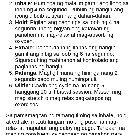
Inhale
: Huminga ng malalim gamit ang ilong sa
loob ng 4 na segundo. Punuin ng hangin ang
iyong dibdib at tiyan nang dahan-dahan.
Hold
: Pigilan ang paghinga sa loob ng 4 na
segundo upang bigyan ang katawan ng
panahon na mag-relax at mag-absorb ng
oxygen.
Exhale
: Dahan-dahang ilabas ang hangin
gamit ang bibig sa loob ng 6 na segundo.
Siguraduhing mahinahon at kontrolado ang
paglabas ng hangin.
Pahinga
: Magtigil muna ng hininga nang 2
segundo bago muling huminga uli.
Ulitin
: Gawin ang cycle na ito nang 5
hanggang 10 ulit bawat session. Maaari ring
mag-stretch o mag-relax pagkatapos ng
exercises.
Sa pamamagitan ng tamang timing sa inhale, hold,
at exhale, matutulungan mo ang puso na mag-
relax at mapabuti ang daloy ng dugo. Tandaan na
maging consistent sa pagdaan ng panahon para