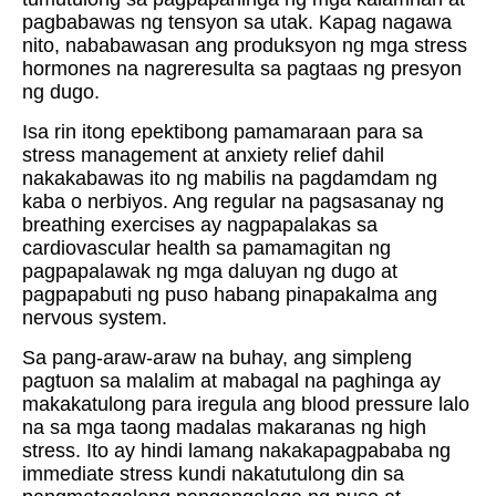
pagbabawas ng tensyon sa utak. Kapag nagawa
nito, nababawasan ang produksyon ng mga stress
hormones na nagreresulta sa pagtaas ng presyon
ng dugo.
Isa rin itong epektibong pamamaraan para sa
stress management at anxiety relief dahil
nakakabawas ito ng mabilis na pagdamdam ng
kaba o nerbiyos. Ang regular na pagsasanay ng
breathing exercises ay nagpapalakas sa
cardiovascular health sa pamamagitan ng
pagpapalawak ng mga daluyan ng dugo at
pagpapabuti ng puso habang pinapakalma ang
nervous system.
Sa pang-araw-araw na buhay, ang simpleng
pagtuon sa malalim at mabagal na paghinga ay
makakatulong para iregula ang blood pressure lalo
na sa mga taong madalas makaranas ng high
stress. Ito ay hindi lamang nakakapagpababa ng
immediate stress kundi nakatutulong din sa