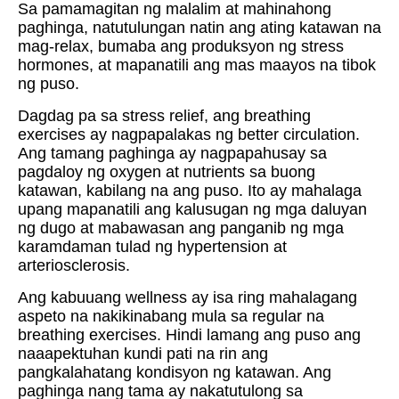
Sa pamamagitan ng malalim at mahinahong
paghinga, natutulungan natin ang ating katawan na
mag-relax, bumaba ang produksyon ng stress
hormones, at mapanatili ang mas maayos na tibok
ng puso.
Dagdag pa sa stress relief, ang breathing
exercises ay nagpapalakas ng better circulation.
Ang tamang paghinga ay nagpapahusay sa
pagdaloy ng oxygen at nutrients sa buong
katawan, kabilang na ang puso. Ito ay mahalaga
upang mapanatili ang kalusugan ng mga daluyan
ng dugo at mabawasan ang panganib ng mga
karamdaman tulad ng hypertension at
arteriosclerosis.
Ang kabuuang wellness ay isa ring mahalagang
aspeto na nakikinabang mula sa regular na
breathing exercises. Hindi lamang ang puso ang
naaapektuhan kundi pati na rin ang
pangkalahatang kondisyon ng katawan. Ang
paghinga nang tama ay nakatutulong sa