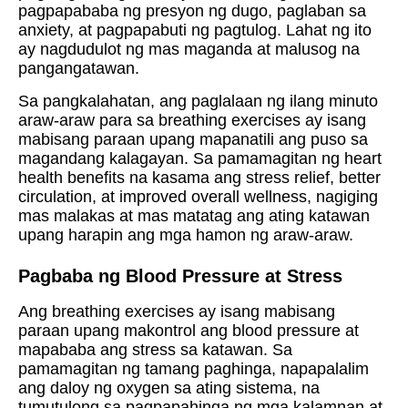
pagpapababa ng presyon ng dugo, paglaban sa
anxiety, at pagpapabuti ng pagtulog. Lahat ng ito
ay nagdudulot ng mas maganda at malusog na
pangangatawan.
Sa pangkalahatan, ang paglalaan ng ilang minuto
araw-araw para sa breathing exercises ay isang
mabisang paraan upang mapanatili ang puso sa
magandang kalagayan. Sa pamamagitan ng heart
health benefits na kasama ang stress relief, better
circulation, at improved overall wellness, nagiging
mas malakas at mas matatag ang ating katawan
upang harapin ang mga hamon ng araw-araw.
Pagbaba ng Blood Pressure at Stress
Ang breathing exercises ay isang mabisang
paraan upang makontrol ang blood pressure at
mapababa ang stress sa katawan. Sa
pamamagitan ng tamang paghinga, napapalalim
ang daloy ng oxygen sa ating sistema, na
tumutulong sa pagpapahinga ng mga kalamnan at