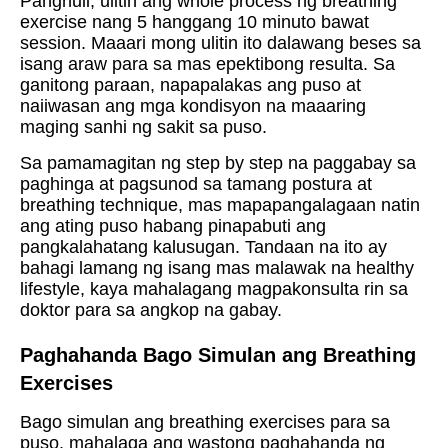
Panghuli, ulitin ang whole process ng breathing
exercise nang 5 hanggang 10 minuto bawat
session. Maaari mong ulitin ito dalawang beses sa
isang araw para sa mas epektibong resulta. Sa
ganitong paraan, napapalakas ang puso at
naiiwasan ang mga kondisyon na maaaring
maging sanhi ng sakit sa puso.
Sa pamamagitan ng step by step na paggabay sa
paghinga at pagsunod sa tamang postura at
breathing technique, mas mapapangalagaan natin
ang ating puso habang pinapabuti ang
pangkalahatang kalusugan. Tandaan na ito ay
bahagi lamang ng isang mas malawak na healthy
lifestyle, kaya mahalagang magpakonsulta rin sa
doktor para sa angkop na gabay.
Paghahanda Bago Simulan ang Breathing
Exercises
Bago simulan ang breathing exercises para sa
puso, mahalaga ang wastong paghahanda ng