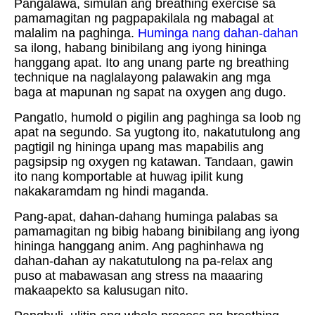
Pangalawa, simulan ang breathing exercise sa
pamamagitan ng pagpapakilala ng mabagal at
malalim na paghinga.
Huminga nang dahan-dahan
sa ilong, habang binibilang ang iyong hininga
hanggang apat. Ito ang unang parte ng breathing
technique na naglalayong palawakin ang mga
baga at mapunan ng sapat na oxygen ang dugo.
Pangatlo, humold o pigilin ang paghinga sa loob ng
apat na segundo. Sa yugtong ito, nakatutulong ang
pagtigil ng hininga upang mas mapabilis ang
pagsipsip ng oxygen ng katawan. Tandaan, gawin
ito nang komportable at huwag ipilit kung
nakakaramdam ng hindi maganda.
Pang-apat, dahan-dahang huminga palabas sa
pamamagitan ng bibig habang binibilang ang iyong
hininga hanggang anim. Ang paghinhawa ng
dahan-dahan ay nakatutulong na pa-relax ang
puso at mabawasan ang stress na maaaring
makaapekto sa kalusugan nito.