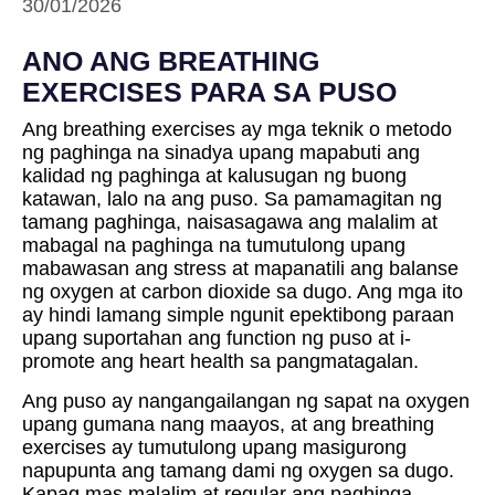
30/01/2026
ANO ANG BREATHING
EXERCISES PARA SA PUSO
Ang breathing exercises ay mga teknik o metodo
ng paghinga na sinadya upang mapabuti ang
kalidad ng paghinga at kalusugan ng buong
katawan, lalo na ang puso. Sa pamamagitan ng
tamang paghinga, naisasagawa ang malalim at
mabagal na paghinga na tumutulong upang
mabawasan ang stress at mapanatili ang balanse
ng oxygen at carbon dioxide sa dugo. Ang mga ito
ay hindi lamang simple ngunit epektibong paraan
upang suportahan ang function ng puso at i-
promote ang heart health sa pangmatagalan.
Ang puso ay nangangailangan ng sapat na oxygen
upang gumana nang maayos, at ang breathing
exercises ay tumutulong upang masigurong
napupunta ang tamang dami ng oxygen sa dugo.
Kapag mas malalim at regular ang paghinga,