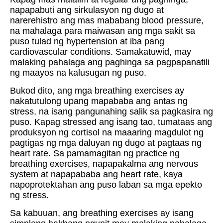
napapabuti ang sirkulasyon ng dugo at
narerehistro ang mas mababang blood pressure,
na mahalaga para maiwasan ang mga sakit sa
puso tulad ng hypertension at iba pang
cardiovascular conditions. Samakatuwid, may
malaking pahalaga ang paghinga sa pagpapanatili
ng maayos na kalusugan ng puso.
Bukod dito, ang mga breathing exercises ay
nakatutulong upang mapababa ang antas ng
stress, na isang pangunahing salik sa pagkasira ng
puso. Kapag stressed ang isang tao, tumataas ang
produksyon ng cortisol na maaaring magdulot ng
pagtigas ng mga daluyan ng dugo at pagtaas ng
heart rate. Sa pamamagitan ng practice ng
breathing exercises, napapakalma ang nervous
system at napapababa ang heart rate, kaya
napoprotektahan ang puso laban sa mga epekto
ng stress.
Sa kabuuan, ang breathing exercises ay isang