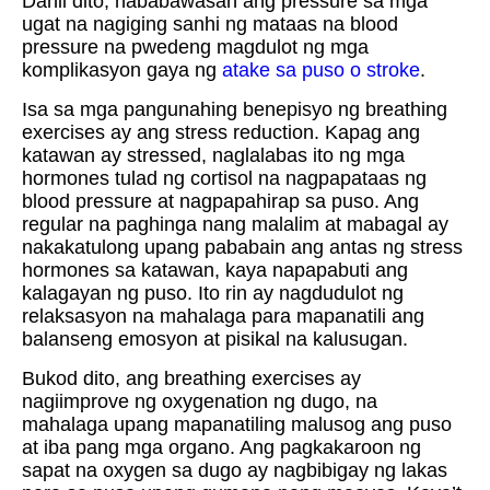
Dahil dito, nababawasan ang pressure sa mga
ugat na nagiging sanhi ng mataas na blood
pressure na pwedeng magdulot ng mga
komplikasyon gaya ng
atake sa puso o stroke
.
Isa sa mga pangunahing benepisyo ng breathing
exercises ay ang stress reduction. Kapag ang
katawan ay stressed, naglalabas ito ng mga
hormones tulad ng cortisol na nagpapataas ng
blood pressure at nagpapahirap sa puso. Ang
regular na paghinga nang malalim at mabagal ay
nakakatulong upang pababain ang antas ng stress
hormones sa katawan, kaya napapabuti ang
kalagayan ng puso. Ito rin ay nagdudulot ng
relaksasyon na mahalaga para mapanatili ang
balanseng emosyon at pisikal na kalusugan.
Bukod dito, ang breathing exercises ay
nagiimprove ng oxygenation ng dugo, na
mahalaga upang mapanatiling malusog ang puso
at iba pang mga organo. Ang pagkakaroon ng
sapat na oxygen sa dugo ay nagbibigay ng lakas