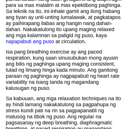
para sa mas malalim at mas epektibong paghinga.
Sa teknik na ito, ini-inhale gamit ang ilong habang
ang tiyan ay unti-unting lumalawak, at pagkatapos
ay paihirapang ilabas ang hangin nang dahan-
dahan. Nakakatulong ito upang maging relaxed
ang mga kalamnan sa paligid ng puso, kaya
napapabuti ang puso
at circulation.
Isa pang breathing exercise ay ang paced
respiration, kung saan sinusubukan mong ayusin
ang bilis ng paghinga upang maging consistent,
tulad ng limang hinga kada minuto. Ang ganitong
paraan ng paghinga ay nagpapabuti ng heart rate
variability na isang tanda ng magandang
kalusugan ng puso.
Sa kabuuan, ang mga relaxation techniques na ito
ay hindi lamang nakakatulong sa pagpahupa ng
stress kundi pati na rin sa pagpapanatili ng
malusog na tibok ng puso. Ang regular na
pagsasanay ng deep breathing, diaphragmatic
breathing, at paced respiration ay magandang