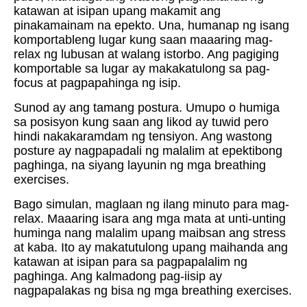
katawan at isipan upang makamit ang
pinakamainam na epekto. Una, humanap ng isang
komportableng lugar kung saan maaaring mag-
relax ng lubusan at walang istorbo. Ang pagiging
komportable sa lugar ay makakatulong sa pag-
focus at pagpapahinga ng isip.
Sunod ay ang tamang postura. Umupo o humiga
sa posisyon kung saan ang likod ay tuwid pero
hindi nakakaramdam ng tensiyon. Ang wastong
posture ay nagpapadali ng malalim at epektibong
paghinga, na siyang layunin ng mga breathing
exercises.
Bago simulan, maglaan ng ilang minuto para mag-
relax. Maaaring isara ang mga mata at unti-unting
huminga nang malalim upang maibsan ang stress
at kaba. Ito ay makatutulong upang maihanda ang
katawan at isipan para sa pagpapalalim ng
paghinga. Ang kalmadong pag-iisip ay
nagpapalakas ng bisa ng mga breathing exercises.