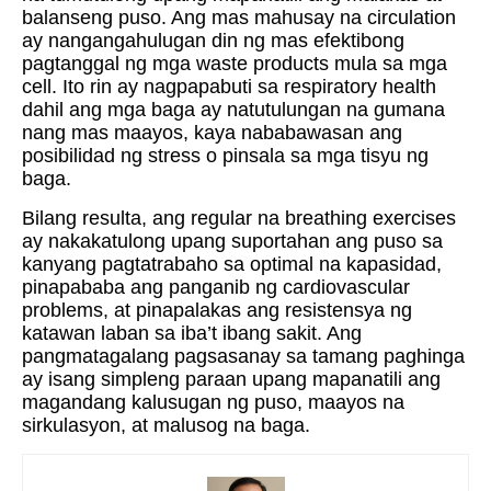
balanseng puso. Ang mas mahusay na circulation
ay nangangahulugan din ng mas efektibong
pagtanggal ng mga waste products mula sa mga
cell. Ito rin ay nagpapabuti sa respiratory health
dahil ang mga baga ay natutulungan na gumana
nang mas maayos, kaya nababawasan ang
posibilidad ng stress o pinsala sa mga tisyu ng
baga.
Bilang resulta, ang regular na breathing exercises
ay nakakatulong upang suportahan ang puso sa
kanyang pagtatrabaho sa optimal na kapasidad,
pinapababa ang panganib ng cardiovascular
problems, at pinapalakas ang resistensya ng
katawan laban sa iba’t ibang sakit. Ang
pangmatagalang pagsasanay sa tamang paghinga
ay isang simpleng paraan upang mapanatili ang
magandang kalusugan ng puso, maayos na
sirkulasyon, at malusog na baga.